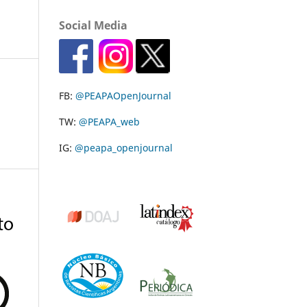
Social Media
FB:
@PEAPAOpenJournal
TW:
@PEAPA_web
IG:
@peapa_openjournal