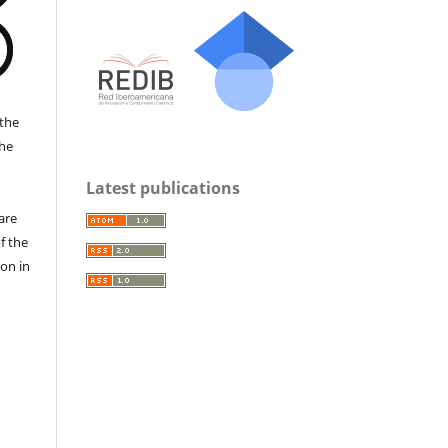
the
the
a
Latest publications
are
f the
ion in