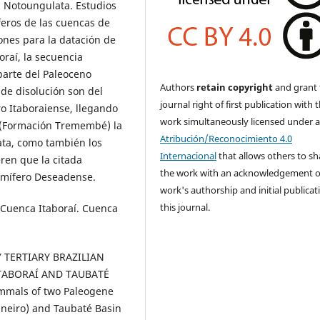
n Notoungulata. Estudios
feros de las cuencas de
ones para la datación de
raí, la secuencia
 parte del Paleoceno
Authors
retain copyright
and grant 
 de disolución son del
journal right of first publication with 
o Itaboraiense, llegando
work simultaneously licensed under 
é (Formación Tremembé) la
Atribución/Reconocimiento 4.0
ata, como también los
Internacional
that allows others to sh
ren que la citada
the work with an acknowledgement o
amífero Deseadense.
work's authorship and initial publicat
this journal.
 Cuenca Itaboraí. Cuenca
 TERTIARY BRAZILIAN
ITABORAÍ AND TAUBATÉ
ammals of two Paleogene
 Janeiro) and Taubaté Basin