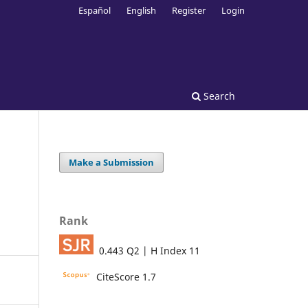
Español
English
Register
Login
Search
Make a Submission
Rank
0.443 Q2 | H Index 11
CiteScore 1.7