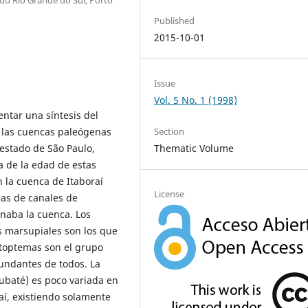
Published
2015-10-01
Issue
Vol. 5 No. 1 (1998)
entar una síntesis del
 las cuencas paleógenas
Section
 estado de São Paulo,
Thematic Volume
a de la edad de estas
 la cuenca de Itaboraí
License
as de canales de
enaba la cuenca. Los
s marsupiales son los que
itoptemas son el grupo
undantes de todos. La
baté) es poco variada en
aí, existiendo solamente