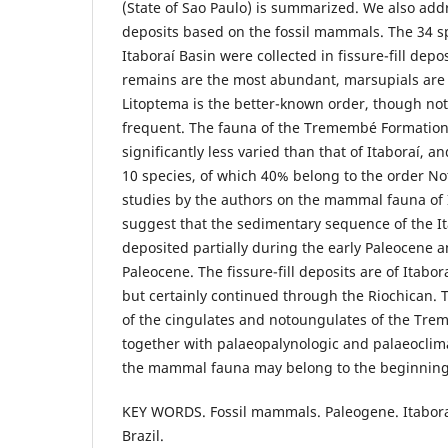
(State of Sao Paulo) is summarized. We also add
deposits based on the fossil mammals. The 34 
Itaboraí Basin were collected in fissure-fill dep
remains are the most abundant, marsupials are 
Litoptema is the better-known order, though no
frequent. The fauna of the Tremembé Formation 
significantly less varied than that of Itaboraí, a
10 species, of which 40% belong to the order N
studies by the authors on the mammal fauna of
suggest that the sedimentary sequence of the I
deposited partially during the early Paleocene a
Paleocene. The fissure-fill deposits are of Itab
but certainly continued through the Riochican. 
of the cingulates and notoungulates of the Tr
together with palaeopalynologic and palaeoclima
the mammal fauna may belong to the beginning
KEY WORDS. Fossil mammals. Paleogene. Itabora
Brazil.