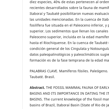
diez especies, 40% de estas pertenecen al orde
recientes desarrollados sobre la fauna de mamí
Itaboraí y Taubaté posibilitaron nuevas evaluaci
las unidades mencionadas. En la cuenca de Itabo
fosilífera fue situada en el Paleoceno inferior, y
superior. Los sedimentos que llenan los canales
Paleoceno superior, incluida en la edad mamífer
hasta el Riochiquense. En la cuenca de Taubat
condición general de los Cingulata y Notoungul
datos paleopalinológicos y paleoclimáticos sugie
formación es de la fase temprana de la edad m
PALABRAS CLAVE. Mamíferos fósiles. Paleógeno.
Taubaté. Brasil.
Abstract.
THE FOSSIL MAMMAL FAUNA OF EARLY
BASINS AND ITS IMPORTANCE IN DATING THE 
BASINS. The current knowledge of the fossil m
basins of Brazil, Itaboraí Basin (State of Rio de