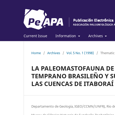
Current Issue
Information
Archives
Home
/
Archives
/
Vol. 5 No. 1 (1998)
/
Thematic
LA PALEOMASTOFAUNA DE 
TEMPRANO BRASILEÑO Y S
LAS CUENCAS DE ITABORAÍ 
Departamento de Geología, IGEO/CCMN/UNFRJ, Rio de
Museu de Ciências Naturais da Fundação Zoobotânica 