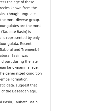
ress the age of these
species known from the
osits. Though ungulate
the most diverse group.
toungulates are the most
(Taubaté Basin) is
nd is represented by only
otoungulata. Recent
 Itaboraí and Tremembé
taboraí Basin was
nd part during the late
oraian land-mammal age,
The generalized condition
emembé Formation,
tic data, suggest that
 of the Deseadan age.
í Basin. Taubaté Basin.