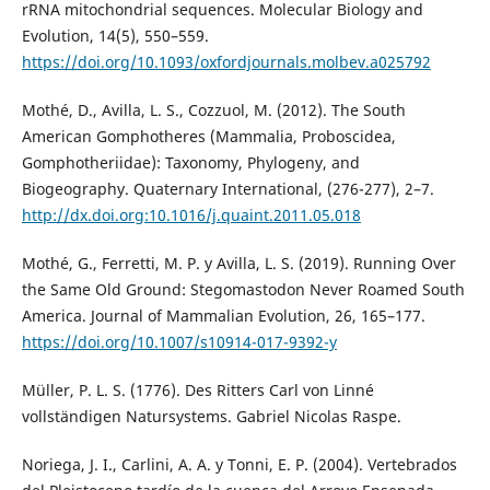
rRNA mitochondrial sequences. Molecular Biology and
Evolution, 14(5), 550–559.
https://doi.org/10.1093/oxfordjournals.molbev.a025792
Mothé, D., Avilla, L. S., Cozzuol, M. (2012). The South
American Gomphotheres (Mammalia, Proboscidea,
Gomphotheriidae): Taxonomy, Phylogeny, and
Biogeography. Quaternary International, (276-277), 2–7.
http://dx.doi.org:10.1016/j.quaint.2011.05.018
Mothé, G., Ferretti, M. P. y Avilla, L. S. (2019). Running Over
the Same Old Ground: Stegomastodon Never Roamed South
America. Journal of Mammalian Evolution, 26, 165–177.
https://doi.org/10.1007/s10914-017-9392-y
Müller, P. L. S. (1776). Des Ritters Carl von Linné
vollständigen Natursystems. Gabriel Nicolas Raspe.
Noriega, J. I., Carlini, A. A. y Tonni, E. P. (2004). Vertebrados