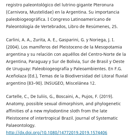
registro paleontológico del lutrino gigante Pteronura
(Carnivora, Mustelidae) en la Argentina. Su importancia
paleobiogeográfica. I Congreso Latinoamericano de
Paleontología de Vertebrados, Libro de Resúmenes, 25.
Carlini, A. A., Zurita, A. E., Gasparini, G. y Noriega, J. I.
(2004). Los mamíferos del Pleistoceno de la Mesopotamia
argentina y su relación con aquéllos del Centro-Norte de la
Argentina, Paraguay y Sur de Bolivia, Sur de Brasil y Oeste
de Uruguay: Paleobiogeografía y Paleoambientes. En F.G.
Aceñolaza (Ed.), Temas de la Biodiversidad del Litoral fluvial
argentino (83–90). INSUGEO, Miscelánea 12.
Cartelle, C., De Iuliis, G., Boscaini, A., Pujos, F. (2019).
Anatomy, possible sexual dimorphism, and phylogenetic
affinities of a new mylodontine sloth from the late
Pleistocene of intertropical Brazil. Journal of Systematic
Palaeontology.
http://dx.doi.org/10.1080/14772019.2019.1574406