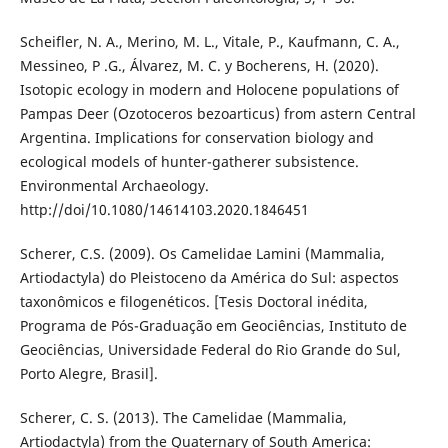
Scheifler, N. A., Merino, M. L., Vitale, P., Kaufmann, C. A.,
Messineo, P .G., Álvarez, M. C. y Bocherens, H. (2020).
Isotopic ecology in modern and Holocene populations of
Pampas Deer (Ozotoceros bezoarticus) from astern Central
Argentina. Implications for conservation biology and
ecological models of hunter-gatherer subsistence.
Environmental Archaeology.
http://doi/10.1080/14614103.2020.1846451
Scherer, C.S. (2009). Os Camelidae Lamini (Mammalia,
Artiodactyla) do Pleistoceno da América do Sul: aspectos
taxonômicos e filogenéticos. [Tesis Doctoral inédita,
Programa de Pós-Graduação em Geociências, Instituto de
Geociências, Universidade Federal do Rio Grande do Sul,
Porto Alegre, Brasil].
Scherer, C. S. (2013). The Camelidae (Mammalia,
Artiodactyla) from the Quaternary of South America: