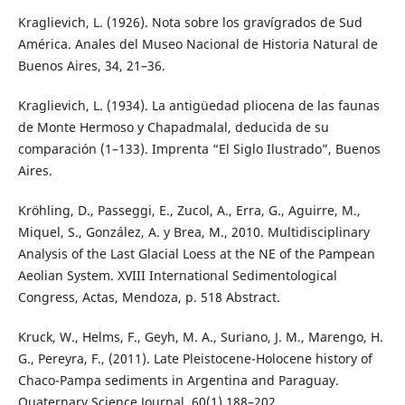
Kraglievich, L. (1926). Nota sobre los gravígrados de Sud
América. Anales del Museo Nacional de Historia Natural de
Buenos Aires, 34, 21–36.
Kraglievich, L. (1934). La antigüedad pliocena de las faunas
de Monte Hermoso y Chapadmalal, deducida de su
comparación (1–133). Imprenta “El Siglo Ilustrado”, Buenos
Aires.
Kröhling, D., Passeggi, E., Zucol, A., Erra, G., Aguirre, M.,
Miquel, S., González, A. y Brea, M., 2010. Multidisciplinary
Analysis of the Last Glacial Loess at the NE of the Pampean
Aeolian System. XVIII International Sedimentological
Congress, Actas, Mendoza, p. 518 Abstract.
Kruck, W., Helms, F., Geyh, M. A., Suriano, J. M., Marengo, H.
G., Pereyra, F., (2011). Late Pleistocene-Holocene history of
Chaco-Pampa sediments in Argentina and Paraguay.
Quaternary Science Journal, 60(1),188–202.