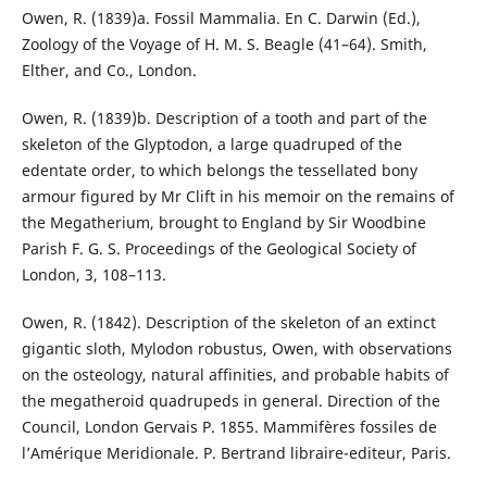
Owen, R. (1839)a. Fossil Mammalia. En C. Darwin (Ed.),
Zoology of the Voyage of H. M. S. Beagle (41–64). Smith,
Elther, and Co., London.
Owen, R. (1839)b. Description of a tooth and part of the
skeleton of the Glyptodon, a large quadruped of the
edentate order, to which belongs the tessellated bony
armour figured by Mr Clift in his memoir on the remains of
the Megatherium, brought to England by Sir Woodbine
Parish F. G. S. Proceedings of the Geological Society of
London, 3, 108–113.
Owen, R. (1842). Description of the skeleton of an extinct
gigantic sloth, Mylodon robustus, Owen, with observations
on the osteology, natural affinities, and probable habits of
the megatheroid quadrupeds in general. Direction of the
Council, London Gervais P. 1855. Mammifères fossiles de
l’Amérique Meridionale. P. Bertrand libraire-editeur, Paris.