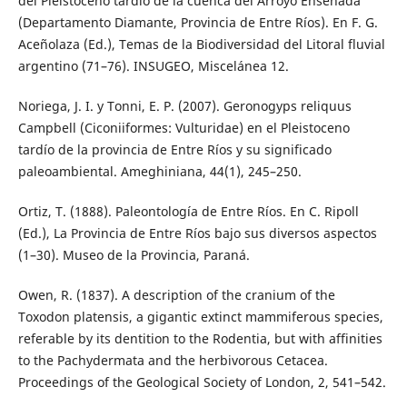
del Pleistoceno tardío de la cuenca del Arroyo Ensenada
(Departamento Diamante, Provincia de Entre Ríos). En F. G.
Aceñolaza (Ed.), Temas de la Biodiversidad del Litoral fluvial
argentino (71–76). INSUGEO, Miscelánea 12.
Noriega, J. I. y Tonni, E. P. (2007). Geronogyps reliquus
Campbell (Ciconiiformes: Vulturidae) en el Pleistoceno
tardío de la provincia de Entre Ríos y su significado
paleoambiental. Ameghiniana, 44(1), 245–250.
Ortiz, T. (1888). Paleontología de Entre Ríos. En C. Ripoll
(Ed.), La Provincia de Entre Ríos bajo sus diversos aspectos
(1–30). Museo de la Provincia, Paraná.
Owen, R. (1837). A description of the cranium of the
Toxodon platensis, a gigantic extinct mammiferous species,
referable by its dentition to the Rodentia, but with affinities
to the Pachydermata and the herbivorous Cetacea.
Proceedings of the Geological Society of London, 2, 541–542.