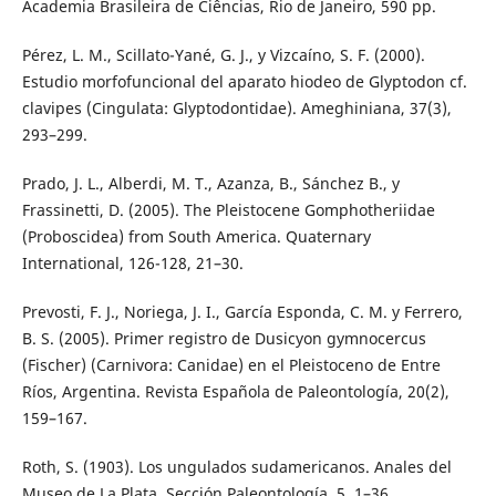
Academia Brasileira de Ciências, Rio de Janeiro, 590 pp.
Pérez, L. M., Scillato-Yané, G. J., y Vizcaíno, S. F. (2000).
Estudio morfofuncional del aparato hiodeo de Glyptodon cf.
clavipes (Cingulata: Glyptodontidae). Ameghiniana, 37(3),
293–299.
Prado, J. L., Alberdi, M. T., Azanza, B., Sánchez B., y
Frassinetti, D. (2005). The Pleistocene Gomphotheriidae
(Proboscidea) from South America. Quaternary
International, 126-128, 21–30.
Prevosti, F. J., Noriega, J. I., García Esponda, C. M. y Ferrero,
B. S. (2005). Primer registro de Dusicyon gymnocercus
(Fischer) (Carnivora: Canidae) en el Pleistoceno de Entre
Ríos, Argentina. Revista Española de Paleontología, 20(2),
159–167.
Roth, S. (1903). Los ungulados sudamericanos. Anales del
Museo de La Plata, Sección Paleontología, 5, 1–36.