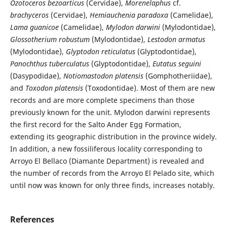
Ozotoceros bezoarticus
(Cervidae),
Morenelaphus
cf.
brachyceros
(Cervidae),
Hemiauchenia paradoxa
(Camelidae),
Lama guanicoe
(Camelidae),
Mylodon darwini
(Mylodontidae),
Glossotherium robustum
(Mylodontidae),
Lestodon armatus
(Mylodontidae),
Glyptodon reticulatus
(Glyptodontidae),
Panochthus tuberculatus
(Glyptodontidae),
Eutatus seguini
(Dasypodidae),
Notiomastodon platensis
(Gomphotheriidae),
and
Toxodon platensis
(Toxodontidae). Most of them are new
records and are more complete specimens than those
previously known for the unit. Mylodon darwini represents
the first record for the Salto Ander Egg Formation,
extending its geographic distribution in the province widely.
In addition, a new fossiliferous locality corresponding to
Arroyo El Bellaco (Diamante Department) is revealed and
the number of records from the Arroyo El Pelado site, which
until now was known for only three finds, increases notably.
References