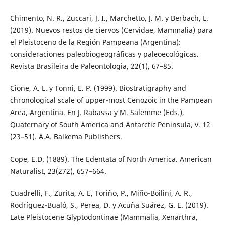
Chimento, N. R., Zuccari, J. I., Marchetto, J. M. y Berbach, L.
(2019). Nuevos restos de ciervos (Cervidae, Mammalia) para
el Pleistoceno de la Región Pampeana (Argentina):
consideraciones paleobiogeográficas y paleoecológicas.
Revista Brasileira de Paleontologia, 22(1), 67–85.
Cione, A. L. y Tonni, E. P. (1999). Biostratigraphy and
chronological scale of upper-most Cenozoic in the Pampean
Area, Argentina. En J. Rabassa y M. Salemme (Eds.),
Quaternary of South America and Antarctic Peninsula, v. 12
(23–51). A.A. Balkema Publishers.
Cope, E.D. (1889). The Edentata of North America. American
Naturalist, 23(272), 657–664.
Cuadrelli, F., Zurita, A. E, Toriño, P., Miño-Boilini, A. R.,
Rodríguez-Bualó, S., Perea, D. y Acuña Suárez, G. E. (2019).
Late Pleistocene Glyptodontinae (Mammalia, Xenarthra,