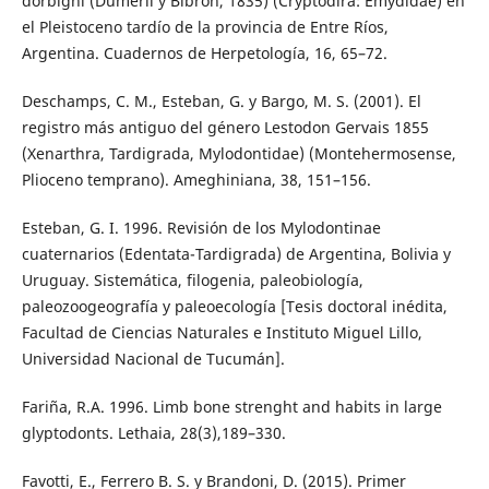
dorbigni (Duméril y Bibron, 1835) (Cryptodira: Emydidae) en
el Pleistoceno tardío de la provincia de Entre Ríos,
Argentina. Cuadernos de Herpetología, 16, 65–72.
Deschamps, C. M., Esteban, G. y Bargo, M. S. (2001). El
registro más antiguo del género Lestodon Gervais 1855
(Xenarthra, Tardigrada, Mylodontidae) (Montehermosense,
Plioceno temprano). Ameghiniana, 38, 151–156.
Esteban, G. I. 1996. Revisión de los Mylodontinae
cuaternarios (Edentata-Tardigrada) de Argentina, Bolivia y
Uruguay. Sistemática, filogenia, paleobiología,
paleozoogeografía y paleoecología [Tesis doctoral inédita,
Facultad de Ciencias Naturales e Instituto Miguel Lillo,
Universidad Nacional de Tucumán].
Fariña, R.A. 1996. Limb bone strenght and habits in large
glyptodonts. Lethaia, 28(3),189–330.
Favotti, E., Ferrero B. S. y Brandoni, D. (2015). Primer