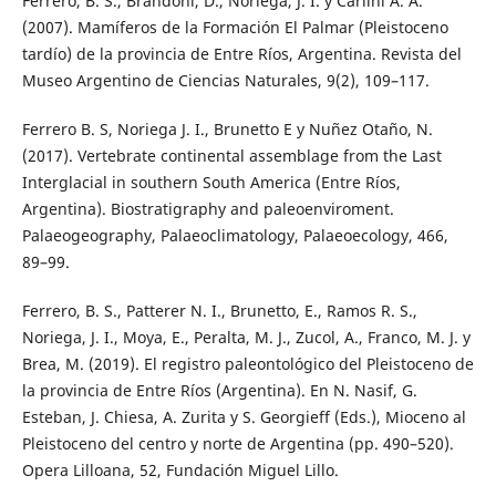
Ferrero, B. S., Brandoni, D., Noriega, J. I. y Carlini A. A.
(2007). Mamíferos de la Formación El Palmar (Pleistoceno
tardío) de la provincia de Entre Ríos, Argentina. Revista del
Museo Argentino de Ciencias Naturales, 9(2), 109–117.
Ferrero B. S, Noriega J. I., Brunetto E y Nuñez Otaño, N.
(2017). Vertebrate continental assemblage from the Last
Interglacial in southern South America (Entre Ríos,
Argentina). Biostratigraphy and paleoenviroment.
Palaeogeography, Palaeoclimatology, Palaeoecology, 466,
89–99.
Ferrero, B. S., Patterer N. I., Brunetto, E., Ramos R. S.,
Noriega, J. I., Moya, E., Peralta, M. J., Zucol, A., Franco, M. J. y
Brea, M. (2019). El registro paleontológico del Pleistoceno de
la provincia de Entre Ríos (Argentina). En N. Nasif, G.
Esteban, J. Chiesa, A. Zurita y S. Georgieff (Eds.), Mioceno al
Pleistoceno del centro y norte de Argentina (pp. 490–520).
Opera Lilloana, 52, Fundación Miguel Lillo.