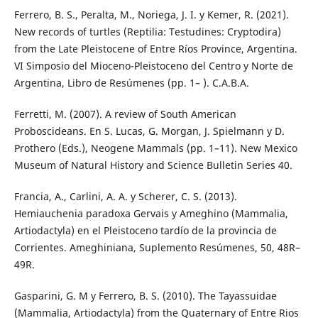
Ferrero, B. S., Peralta, M., Noriega, J. I. y Kemer, R. (2021).
New records of turtles (Reptilia: Testudines: Cryptodira)
from the Late Pleistocene of Entre Ríos Province, Argentina.
VI Simposio del Mioceno-Pleistoceno del Centro y Norte de
Argentina, Libro de Resúmenes (pp. 1– ). C.A.B.A.
Ferretti, M. (2007). A review of South American
Proboscideans. En S. Lucas, G. Morgan, J. Spielmann y D.
Prothero (Eds.), Neogene Mammals (pp. 1–11). New Mexico
Museum of Natural History and Science Bulletin Series 40.
Francia, A., Carlini, A. A. y Scherer, C. S. (2013).
Hemiauchenia paradoxa Gervais y Ameghino (Mammalia,
Artiodactyla) en el Pleistoceno tardío de la provincia de
Corrientes. Ameghiniana, Suplemento Resúmenes, 50, 48R–
49R.
Gasparini, G. M y Ferrero, B. S. (2010). The Tayassuidae
(Mammalia, Artiodactyla) from the Quaternary of Entre Rios