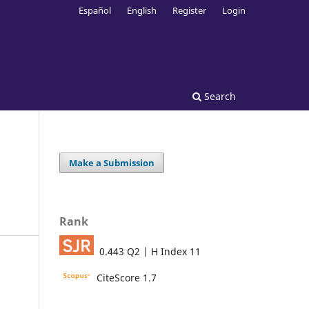
Español
English
Register
Login
Search
Make a Submission
Rank
0.443 Q2 | H Index 11
CiteScore 1.7