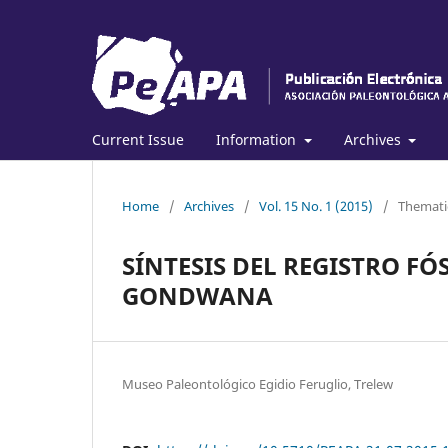
Current Issue
Information
Archives
Home
/
Archives
/
Vol. 15 No. 1 (2015)
/
Themati
SÍNTESIS DEL REGISTRO FO
GONDWANA
Museo Paleontológico Egidio Feruglio, Trelew