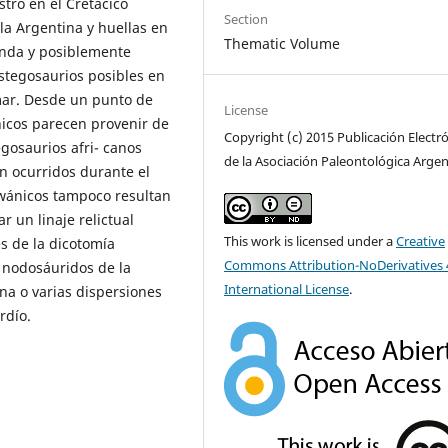
tro en el Cretácico
Section
 la Argentina y huellas en
Thematic Volume
landa y posiblemente
stegosaurios posibles en
irmar. Desde un punto de
License
́nicos parecen provenir de
Copyright (c) 2015 Publicación Electr
gosaurios afri- canos
de la Asociación Paleontológica Argen
́n ocurridos durante el
dwánicos tampoco resultan
r un linaje relictual
This work is licensed under a
Creative
s de la dicotomía
Commons Attribution-NoDerivatives 
nodosáuridos de la
International License
.
una o varias dispersiones
rdío.