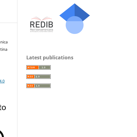
ónica
tina
Latest publications
4.0