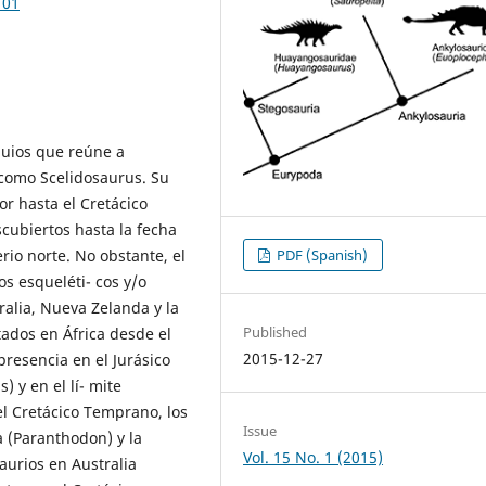
101
uios que reúne a
 como Scelidosaurus. Su
ior hasta el Cretácico
scubiertos hasta la fecha
rio norte. No obstante, el
PDF (Spanish)
 esqueléti- cos y/o
ralia, Nueva Zelanda y la
Published
tados en África desde el
2015-12-27
resencia en el Jurásico
y en el lí- mite
 el Cretácico Temprano, los
Issue
a (Paranthodon) y la
Vol. 15 No. 1 (2015)
aurios en Australia