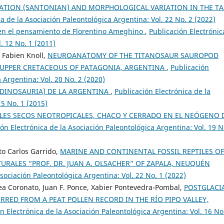
ATION (SANTONIAN) AND MORPHOLOGICAL VARIATION IN THE TA
a de la Asociación Paleontológica Argentina: Vol. 22 No. 2 (2022)
 en el pensamiento de Florentino Ameghino
,
Publicación Electrónic
. 12 No. 1 (2011)
, Fabien Knoll,
NEUROANATOMY OF THE TITANOSAUR SAUROPOD
UPPER CRETACEOUS OF PATAGONIA, ARGENTINA
,
Publicación
 Argentina: Vol. 20 No. 2 (2020)
DINOSAURIA) DE LA ARGENTINA
,
Publicación Electrónica de la
15 No. 1 (2015)
LES SECOS NEOTROPICALES, CHACO Y CERRADO EN EL NEÓGENO 
ón Electrónica de la Asociación Paleontológica Argentina: Vol. 19 N
to Carlos Garrido,
MARINE AND CONTINENTAL FOSSIL REPTILES OF
URALES “PROF. DR. JUAN A. OLSACHER” OF ZAPALA, NEUQUÉN
Asociación Paleontológica Argentina: Vol. 22 No. 1 (2022)
ea Coronato, Juan F. Ponce, Xabier Pontevedra-Pombal,
POSTGLACI
RED FROM A PEAT POLLEN RECORD IN THE RÍO PIPO VALLEY,
n Electrónica de la Asociación Paleontológica Argentina: Vol. 16 No