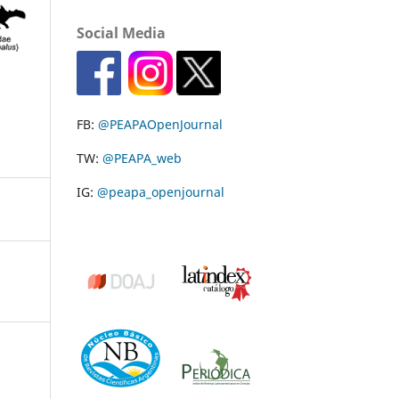
Social Media
FB:
@PEAPAOpenJournal
TW:
@PEAPA_web
IG:
@peapa_openjournal