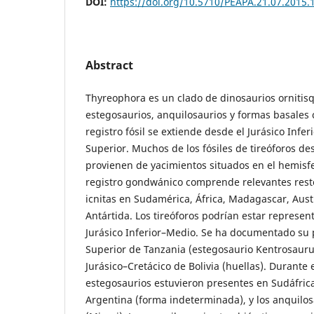
DOI:
https://doi.org/10.5710/PEAPA.21.07.2015.
Abstract
Thyreophora es un clado de dinosaurios ornitisq
estegosaurios, anquilosaurios y formas basales
registro fósil se extiende desde el Jurásico Infer
Superior. Muchos de los fósiles de tireóforos de
provienen de yacimientos situados en el hemisfe
registro gondwánico comprende relevantes restos
icnitas en Sudamérica, África, Madagascar, Aust
Antártida. Los tireóforos podrían estar represen
Jurásico Inferior–Medio. Se ha documentado su p
Superior de Tanzania (estegosaurio Kentrosaurus) 
Jurásico–Cretácico de Bolivia (huellas). Durante
estegosaurios estuvieron presentes en Sudáfric
Argentina (forma indeterminada), y los anquilos