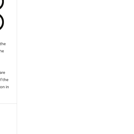
the
the
a
are
f the
ion in