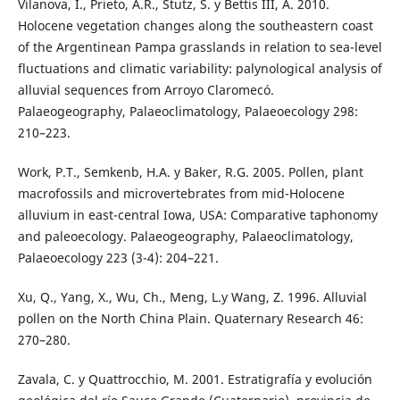
Vilanova, I., Prieto, A.R., Stutz, S. y Bettis III, A. 2010.
Holocene vegetation changes along the southeastern coast
of the Argentinean Pampa grasslands in relation to sea-level
fluctuations and climatic variability: palynological analysis of
alluvial sequences from Arroyo Claromecó.
Palaeogeography, Palaeoclimatology, Palaeoecology 298:
210–223.
Work, P.T., Semkenb, H.A. y Baker, R.G. 2005. Pollen, plant
macrofossils and microvertebrates from mid-Holocene
alluvium in east-central Iowa, USA: Comparative taphonomy
and paleoecology. Palaeogeography, Palaeoclimatology,
Palaeoecology 223 (3-4): 204–221.
Xu, Q., Yang, X., Wu, Ch., Meng, L.y Wang, Z. 1996. Alluvial
pollen on the North China Plain. Quaternary Research 46:
270–280.
Zavala, C. y Quattrocchio, M. 2001. Estratigrafía y evolución