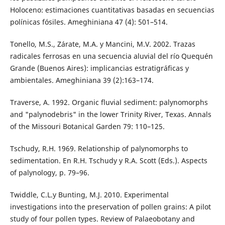
Holoceno: estimaciones cuantitativas basadas en secuencias
polínicas fósiles. Ameghiniana 47 (4): 501–514.
Tonello, M.S., Zárate, M.A. y Mancini, M.V. 2002. Trazas
radicales ferrosas en una secuencia aluvial del río Quequén
Grande (Buenos Aires): implicancias estratigráficas y
ambientales. Ameghiniana 39 (2):163–174.
Traverse, A. 1992. Organic fluvial sediment: palynomorphs
and "palynodebris" in the lower Trinity River, Texas. Annals
of the Missouri Botanical Garden 79: 110–125.
Tschudy, R.H. 1969. Relationship of palynomorphs to
sedimentation. En R.H. Tschudy y R.A. Scott (Eds.). Aspects
of palynology, p. 79–96.
Twiddle, C.L.y Bunting, M.J. 2010. Experimental
investigations into the preservation of pollen grains: A pilot
study of four pollen types. Review of Palaeobotany and