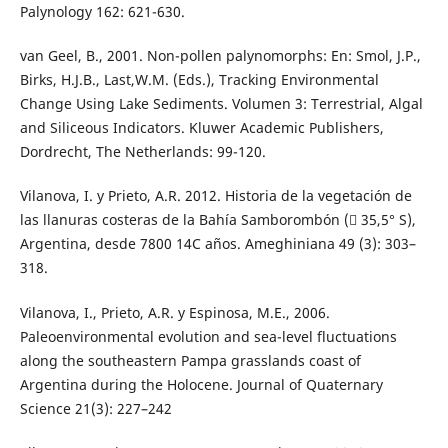
Palynology 162: 621-630.
van Geel, B., 2001. Non-pollen palynomorphs: En: Smol, J.P.,
Birks, H.J.B., Last,W.M. (Eds.), Tracking Environmental
Change Using Lake Sediments. Volumen 3: Terrestrial, Algal
and Siliceous Indicators. Kluwer Academic Publishers,
Dordrecht, The Netherlands: 99-120.
Vilanova, I. y Prieto, A.R. 2012. Historia de la vegetación de
las llanuras costeras de la Bahía Samborombón ( 35,5° S),
Argentina, desde 7800 14C años. Ameghiniana 49 (3): 303–
318.
Vilanova, I., Prieto, A.R. y Espinosa, M.E., 2006.
Paleoenvironmental evolution and sea-level fluctuations
along the southeastern Pampa grasslands coast of
Argentina during the Holocene. Journal of Quaternary
Science 21(3): 227–242