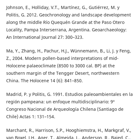
Johnson, E., Holliday, V.T., Martínez, G., Gutiérrez, M. y
Politis, G. 2012. Geochronology and landscape development
along the middle Río Quequén Grande at the Paso Otero
Locality, Pampa Interserrana, Argentina. Geoarchaeology:
An International Journal 27: 300–323.
Ma, Y., Zhang, H., Pachur, H.J., Wünnemann, B., Li, J. y Feng,
Z., 2004. Modern pollen-based interpretations of mid-
Holocene palaeoclimate (8500 to 3000 cal. BP) at the
southern margin of the Tengger Desert, northwestern
China. The Holocene 14 (6): 841–850.
Madrid, P. y Politis, G. 1991. Estudios paleoambientales en la
región pampeana: un enfoque multidisciplinario: 9º
Congreso Nacional de Arqueología Chilena (Santiago de
Chile) Actas 1: 131–154.
Marchant, R., Harrison, S.P., Hooghiemstra, H., Markgraf, V.,
van Boxel, J.H., Ager, T., Almeida, L., Anderson, R., Baied, C.,