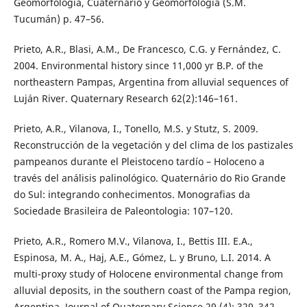
Geomorfología, Cuaternario y Geomorfología (S.M.
Tucumán) p. 47–56.
Prieto, A.R., Blasi, A.M., De Francesco, C.G. y Fernández, C.
2004. Environmental history since 11,000 yr B.P. of the
northeastern Pampas, Argentina from alluvial sequences of
Luján River. Quaternary Research 62(2):146–161.
Prieto, A.R., Vilanova, I., Tonello, M.S. y Stutz, S. 2009.
Reconstrucción de la vegetación y del clima de los pastizales
pampeanos durante el Pleistoceno tardío – Holoceno a
través del análisis palinológico. Quaternário do Rio Grande
do Sul: integrando conhecimentos. Monografias da
Sociedade Brasileira de Paleontologia: 107–120.
Prieto, A.R., Romero M.V., Vilanova, I., Bettis III. E.A.,
Espinosa, M. A., Haj, A.E., Gómez, L. y Bruno, L.I. 2014. A
multi-proxy study of Holocene environmental change from
alluvial deposits, in the southern coast of the Pampa region,
Argentina. Journal of Quaternary Science 29 (4): 329–342.