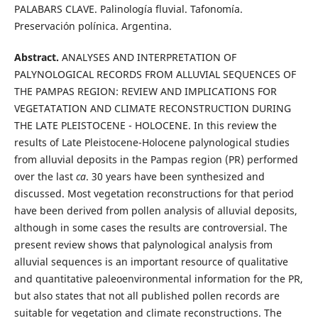
PALABARS CLAVE. Palinología fluvial. Tafonomía.
Preservación polínica. Argentina.
Abstract.
ANALYSES AND INTERPRETATION OF
PALYNOLOGICAL RECORDS FROM ALLUVIAL SEQUENCES OF
THE PAMPAS REGION: REVIEW AND IMPLICATIONS FOR
VEGETATATION AND CLIMATE RECONSTRUCTION DURING
THE LATE PLEISTOCENE - HOLOCENE. In this review the
results of Late Pleistocene-Holocene palynological studies
from alluvial deposits in the Pampas region (PR) performed
over the last
ca
. 30 years have been synthesized and
discussed. Most vegetation reconstructions for that period
have been derived from pollen analysis of alluvial deposits,
although in some cases the results are controversial. The
present review shows that palynological analysis from
alluvial sequences is an important resource of qualitative
and quantitative paleoenvironmental information for the PR,
but also states that not all published pollen records are
suitable for vegetation and climate reconstructions. The