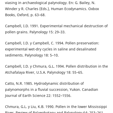
viasing in archaeological palynology. En: G. Bailey, N.
Winder y R. Charles (Eds.), Human Ecodynamics. Oxbox
Books, Oxford, p. 63–68.
Campbell, I.D. 1991. Experimental mechanical destruction of
pollen grains. Palynology 15: 29–33.
Campbell, I.D. y Campbell, C. 1994. Pollen preservation:
experimental wet-dry cycles in saline and desalinated
sediments. Palynology 18: 5–10.
Campbell, I.D. y Chmura, G.L. 1994. Pollen distribution in the
Atchafalaya River, U.S.A. Palynology 18: 55–65.
Catto, N.R. 1985. Hydrodynamic distribution of
palynomorphs in a fluvial succession, Yukon. Canadian
Journal of Earth Science 22: 1552–1556.
Chmura, G.L. y Liu, K.B. 1990. Pollen in the lower Mississippi
River. Review of Palaeobotany and Palynology 64: 253–261.