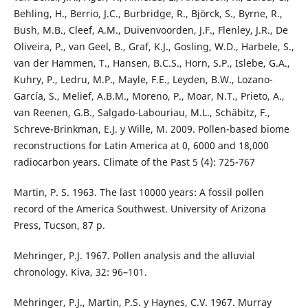
Behling, H., Berrio, J.C., Burbridge, R., Björck, S., Byrne, R.,
Bush, M.B., Cleef, A.M., Duivenvoorden, J.F., Flenley, J.R., De
Oliveira, P., van Geel, B., Graf, K.J., Gosling, W.D., Harbele, S.,
van der Hammen, T., Hansen, B.C.S., Horn, S.P., Islebe, G.A.,
Kuhry, P., Ledru, M.P., Mayle, F.E., Leyden, B.W., Lozano-
García, S., Melief, A.B.M., Moreno, P., Moar, N.T., Prieto, A.,
van Reenen, G.B., Salgado-Labouriau, M.L., Schäbitz, F.,
Schreve-Brinkman, E.J. y Wille, M. 2009. Pollen-based biome
reconstructions for Latin America at 0, 6000 and 18,000
radiocarbon years. Climate of the Past 5 (4): 725-767
Martin, P. S. 1963. The last 10000 years: A fossil pollen
record of the America Southwest. University of Arizona
Press, Tucson, 87 p.
Mehringer, P.J. 1967. Pollen analysis and the alluvial
chronology. Kiva, 32: 96–101.
Mehringer, P.J., Martin, P.S. y Haynes, C.V. 1967. Murray