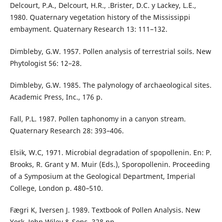
Delcourt, P.A., Delcourt, H.R., .Brister, D.C. y Lackey, L.E.,
1980. Quaternary vegetation history of the Mississippi
embayment. Quaternary Research 13: 111–132.
Dimbleby, G.W. 1957. Pollen analysis of terrestrial soils. New
Phytologist 56: 12–28.
Dimbleby, G.W. 1985. The palynology of archaeological sites.
Academic Press, Inc., 176 p.
Fall, P.L. 1987. Pollen taphonomy in a canyon stream.
Quaternary Research 28: 393–406.
Elsik, W.C, 1971. Microbial degradation of spopollenin. En: P.
Brooks, R. Grant y M. Muir (Eds.), Sporopollenin. Proceeding
of a Symposium at the Geological Department, Imperial
College, London p. 480–510.
Fægri K, Iversen J. 1989. Textbook of Pollen Analysis. New
York, John Wiley & Sons. 328 pp.