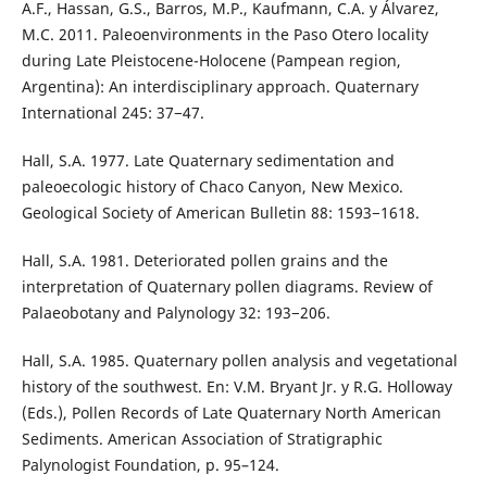
A.F., Hassan, G.S., Barros, M.P., Kaufmann, C.A. y Álvarez,
M.C. 2011. Paleoenvironments in the Paso Otero locality
during Late Pleistocene-Holocene (Pampean region,
Argentina): An interdisciplinary approach. Quaternary
International 245: 37−47.
Hall, S.A. 1977. Late Quaternary sedimentation and
paleoecologic history of Chaco Canyon, New Mexico.
Geological Society of American Bulletin 88: 1593−1618.
Hall, S.A. 1981. Deteriorated pollen grains and the
interpretation of Quaternary pollen diagrams. Review of
Palaeobotany and Palynology 32: 193−206.
Hall, S.A. 1985. Quaternary pollen analysis and vegetational
history of the southwest. En: V.M. Bryant Jr. y R.G. Holloway
(Eds.), Pollen Records of Late Quaternary North American
Sediments. American Association of Stratigraphic
Palynologist Foundation, p. 95–124.