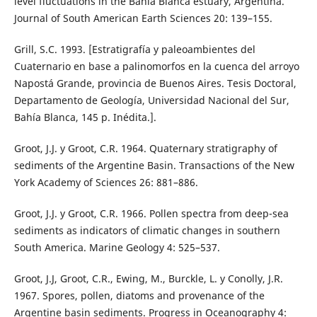
level fluctuations in the Bahía Blanca estuary, Argentina.
Journal of South American Earth Sciences 20: 139–155.
Grill, S.C. 1993. [Estratigrafía y paleoambientes del
Cuaternario en base a palinomorfos en la cuenca del arroyo
Napostá Grande, provincia de Buenos Aires. Tesis Doctoral,
Departamento de Geología, Universidad Nacional del Sur,
Bahía Blanca, 145 p. Inédita.].
Groot, J.J. y Groot, C.R. 1964. Quaternary stratigraphy of
sediments of the Argentine Basin. Transactions of the New
York Academy of Sciences 26: 881–886.
Groot, J.J. y Groot, C.R. 1966. Pollen spectra from deep-sea
sediments as indicators of climatic changes in southern
South America. Marine Geology 4: 525–537.
Groot, J.J, Groot, C.R., Ewing, M., Burckle, L. y Conolly, J.R.
1967. Spores, pollen, diatoms and provenance of the
Argentine basin sediments. Progress in Oceanography 4: