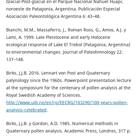
Glacial-Post-glacial en el Parque Nacional Nahuel Huapi,
noroeste de Patagonia, Argentina. Publicación Especial
Asociación Paleontológica Argentina 6: 43–48.
Bianchi, M.M., Massaferro, J., Roman Ross, G., Amos, A.J. y
Lami, A. 1999. Late Pleistocene and early Holocene
ecological response of Lake El Trebol (Patagonia, Argentina)
to environmental changes. Journal of Paleolimnology 22:
137–148.
Birks, J.J.B. 2016. Lennart von Post and Quaternary
palynology since the 1960s. Powerpoint presentation lecture
at the symposium for the centenary of pollen analysis at the
Royal Swedish Academy of Sciences.
http://www.uib.no/en/rg/EECRG/103290/100-years-pollen-
analysis-celebrated
.
Birks, J.J.B. y Gordon, A.D. 1985. Numerical methods in
Quaternary pollen analysis. Academic Press, Londres, 317 p.