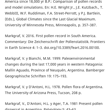
America since 18,000 yr B.P.: Comparison of pollen records
and model simulations. En: H.E. Wright Jr., J.E. Kutzbach., T.
WebbIII, W.F. Ruddiman, F.A. Street-Perrott, y P.J. Bartlein,
(Eds.), Global Climates since the Last Glacial Maximum.
University of Minnesota Press, Minneapolis, p. 357–387.
Markgraf, V. 2016. First pollen record in South America.
Commentary: Die Zeichenschrift der Pollenstatistik. Frontiers
in Earth Science 4: 1–3. doi.org/10.3389/feart.2016.00100.
Markgraf, V. y Bianchi, M.M. 1999: Paleoenvironmental
changes during the last 17,000 years in western Patagonia:
Mallín Aguado, Province of Neuquén, Argentina. Bamberger
Geographische Schriften 19: 175–193.
Markgraf, V. y D’Antoni, H.L. 1978. Pollen flora of Argentina.
The University of Arizona Press, Tucson, 208 p.
Markgraf, V., D’Antoni, H.L. y Ager, T.A. 1981 Present pollen
dispersal in Argentina. Palynology 5: 43–63.