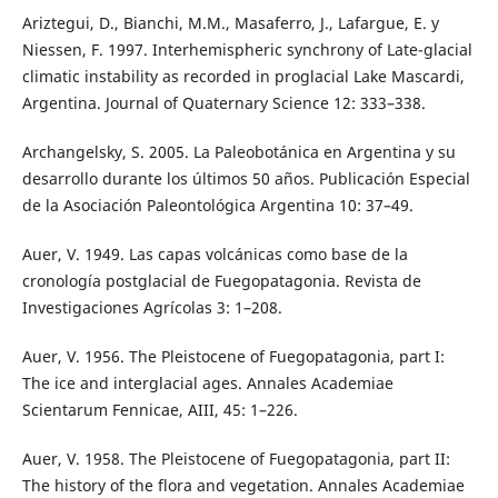
Ariztegui, D., Bianchi, M.M., Masaferro, J., Lafargue, E. y
Niessen, F. 1997. Interhemispheric synchrony of Late-glacial
climatic instability as recorded in proglacial Lake Mascardi,
Argentina. Journal of Quaternary Science 12: 333–338.
Archangelsky, S. 2005. La Paleobotánica en Argentina y su
desarrollo durante los últimos 50 años. Publicación Especial
de la Asociación Paleontológica Argentina 10: 37–49.
Auer, V. 1949. Las capas volcánicas como base de la
cronología postglacial de Fuegopatagonia. Revista de
Investigaciones Agrícolas 3: 1–208.
Auer, V. 1956. The Pleistocene of Fuegopatagonia, part I:
The ice and interglacial ages. Annales Academiae
Scientarum Fennicae, AIII, 45: 1–226.
Auer, V. 1958. The Pleistocene of Fuegopatagonia, part II:
The history of the flora and vegetation. Annales Academiae