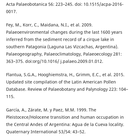
Acta Palaeobotanica 56: 223–245. doi: 10.1515/acpa-2016-
0017.
Fey, M., Korr, C., Maidana, N.I., et al. 2009.
Palaeoenvironmental changes during the last 1600 years
inferred from the sediment record of a cirque lake in
southern Patagonia (Laguna Las Vizcachas, Argentina).
Palaeogeography, Palaeoclimatology, Palaeoecology 281:
363–375. doi:org/10.1016/ j.palaeo.2009.01.012.
Flantua, S.G.A., Hooghiemstra, H., Grimm, E.C., et al. 2015.
Updated site compilation of the Latin American Pollen
Database. Review of Palaeobotany and Palynology 223: 104–
115.
García, A., Zárate, M. y Paez, M.M. 1999. The
Pleistocece/Holocene transition and human occupation in
the Central Andes of Argentina: Agua de la Cueva locality.
Quaternary International 53/54: 43–52.