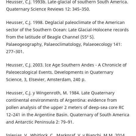
Heusser, C.J. 1993b. Late-glacial of southern South America.
Quaternary Science Reviews 12: 345–350.
Heusser, C.J. 1998. Deglacial paleoclimate of the American
sector of the Southern Ocean: Late Glacial-Holocene records
from the latitude of Beagle Channel (55º S).
Palaeogeography, Palaeoclimatology, Palaeoecology 141:
277–301.
Heusser, C.J. 2003. Ice Age Southern Andes - A Chronicle of
Paleoecological Events. Developments in Quaternary
Science, 3, Elsevier, Amsterdam, 240 p.
Heusser, C.J. y Wingenroth, M. 1984. Late Quaternary
continental environments of Argentina: evidence from
pollen analysis of the upper 2 meters of deep-sea core RC
12–241 in the Argentine Basin. Quaternary of South America
and Antarctic Peninsula 2: 79–91.
Iglesias, V., Whitlock, C., Markgraf, V. y Bianchi, M.M. 2014.