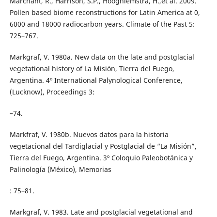
Marchant, R., Harrison, S.P., Hooghiemstra, H.,et al. 2009.
Pollen based biome reconstructions for Latin America at 0,
6000 and 18000 radiocarbon years. Climate of the Past 5:
725–767.
Markgraf, V. 1980a. New data on the late and postglacial
vegetational history of La Misión, Tierra del Fuego,
Argentina. 4º International Palynological Conference,
(Lucknow), Proceedings 3:
–74.
Markfraf, V. 1980b. Nuevos datos para la historia
vegetacional del Tardiglacial y Postglacial de “La Misión”,
Tierra del Fuego, Argentina. 3º Coloquio Paleobotánica y
Palinología (México), Memorias
: 75–81.
Markgraf, V. 1983. Late and postglacial vegetational and