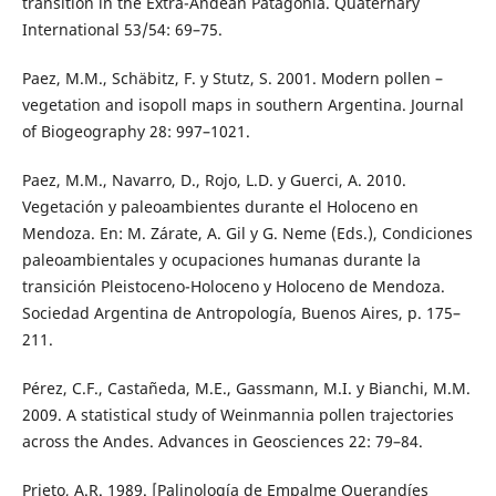
transition in the Extra-Andean Patagonia. Quaternary
International 53/54: 69–75.
Paez, M.M., Schäbitz, F. y Stutz, S. 2001. Modern pollen –
vegetation and isopoll maps in southern Argentina. Journal
of Biogeography 28: 997–1021.
Paez, M.M., Navarro, D., Rojo, L.D. y Guerci, A. 2010.
Vegetación y paleoambientes durante el Holoceno en
Mendoza. En: M. Zárate, A. Gil y G. Neme (Eds.), Condiciones
paleoambientales y ocupaciones humanas durante la
transición Pleistoceno-Holoceno y Holoceno de Mendoza.
Sociedad Argentina de Antropología, Buenos Aires, p. 175–
211.
Pérez, C.F., Castañeda, M.E., Gassmann, M.I. y Bianchi, M.M.
2009. A statistical study of Weinmannia pollen trajectories
across the Andes. Advances in Geosciences 22: 79–84.
Prieto, A.R. 1989. [Palinología de Empalme Querandíes