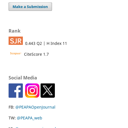
Make a Submission
Rank
0.443 Q2 | H Index 11
CiteScore 1.7
Social Media
FB:
@PEAPAOpenJournal
TW:
@PEAPA_web