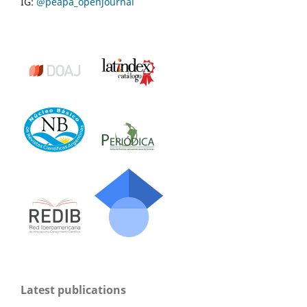
IG:
@peapa_openjournal
Latest publications