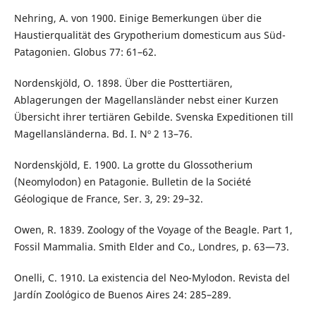
Nehring, A. von 1900. Einige Bemerkungen über die
Haustierqualität des Grypotherium domesticum aus Süd-
Patagonien. Globus 77: 61–62.
Nordenskjöld, O. 1898. Über die Posttertiären,
Ablagerungen der Magellansländer nebst einer Kurzen
Übersicht ihrer tertiären Gebilde. Svenska Expeditionen till
Magellansländerna. Bd. I. Nº 2 13–76.
Nordenskjöld, E. 1900. La grotte du Glossotherium
(Neomylodon) en Patagonie. Bulletin de la Société
Géologique de France, Ser. 3, 29: 29–32.
Owen, R. 1839. Zoology of the Voyage of the Beagle. Part 1,
Fossil Mammalia. Smith Elder and Co., Londres, p. 63—73.
Onelli, C. 1910. La existencia del Neo-Mylodon. Revista del
Jardín Zoológico de Buenos Aires 24: 285–289.