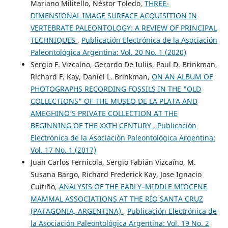
Mariano Militello, Néstor Toledo,
THREE-
DIMENSIONAL IMAGE SURFACE ACQUISITION IN
VERTEBRATE PALEONTOLOGY: A REVIEW OF PRINCIPAL
TECHNIQUES
,
Publicación Electrónica de la Asociación
Paleontológica Argentina: Vol. 20 No. 1 (2020)
Sergio F. Vizcaíno, Gerardo De Iuliis, Paul D. Brinkman,
Richard F. Kay, Daniel L. Brinkman,
ON AN ALBUM OF
PHOTOGRAPHS RECORDING FOSSILS IN THE "OLD
COLLECTIONS" OF THE MUSEO DE LA PLATA AND
AMEGHINO’S PRIVATE COLLECTION AT THE
BEGINNING OF THE XXTH CENTURY
,
Publicación
Electrónica de la Asociación Paleontológica Argentina:
Vol. 17 No. 1 (2017)
Juan Carlos Fernicola, Sergio Fabián Vizcaíno, M.
Susana Bargo, Richard Frederick Kay, Jose Ignacio
Cuitiño,
ANALYSIS OF THE EARLY–MIDDLE MIOCENE
MAMMAL ASSOCIATIONS AT THE RÍO SANTA CRUZ
(PATAGONIA, ARGENTINA)
,
Publicación Electrónica de
la Asociación Paleontológica Argentina: Vol. 19 No. 2