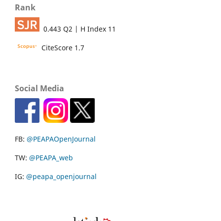
Rank
0.443 Q2 | H Index 11
CiteScore 1.7
Social Media
FB:
@PEAPAOpenJournal
TW:
@PEAPA_web
IG:
@peapa_openjournal