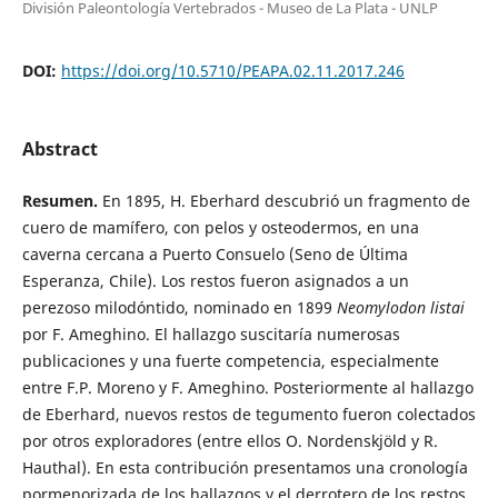
División Paleontología Vertebrados - Museo de La Plata - UNLP
DOI:
https://doi.org/10.5710/PEAPA.02.11.2017.246
Abstract
Resumen.
En 1895, H. Eberhard descubrió un fragmento de
cuero de mamífero, con pelos y osteodermos, en una
caverna cercana a Puerto Consuelo (Seno de Última
Esperanza, Chile). Los restos fueron asignados a un
perezoso milodóntido, nominado en 1899
Neomylodon listai
por F. Ameghino. El hallazgo suscitaría numerosas
publicaciones y una fuerte competencia, especialmente
entre F.P. Moreno y F. Ameghino. Posteriormente al hallazgo
de Eberhard, nuevos restos de tegumento fueron colectados
por otros exploradores (entre ellos O. Nordenskjöld y R.
Hauthal). En esta contribución presentamos una cronología
pormenorizada de los hallazgos y el derrotero de los restos