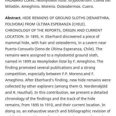
PALABRAS CLAVE
.
Neomylodon listai
.
Grypotherium
. Cueva del
Milodón. Ameghino. Moreno. Osteodermos. Cuero.
Abstract.
HIDE REMAINS OF GROUND SLOTHS (XENARTHRA,
FOLIVORA) FROM ÚLTIMA ESPERANZA (CHILE).
CHRONOLOGY OF THE REPORTS, ORIGIN AND CURRENT
LOCATION. In 1895, H. Eberhard discovered a piece of
mammal hide, with hair and osteoderms, in a cavern near
Puerto Consuelo (Seno de Última Esperanza, Chile). The
remains were assigned to a mylodontid ground sloth,
named in 1899 as
Neomylodon listai
by F. Ameghino. The
finding promoted several publications and a strong
competition, especially between F.P. Moreno and F.
Ameghino. After Eberhard’s finding, new hide remains were
collected by other explorers (among them O. Nordenskjöld
and R. Hauthal). In this contribution, we present a detailed
chronology of the findings and the track of the hide
remains, from 1895 to 1910, and their current location. In
doing so, an exhaustive search and bibliographic revision of