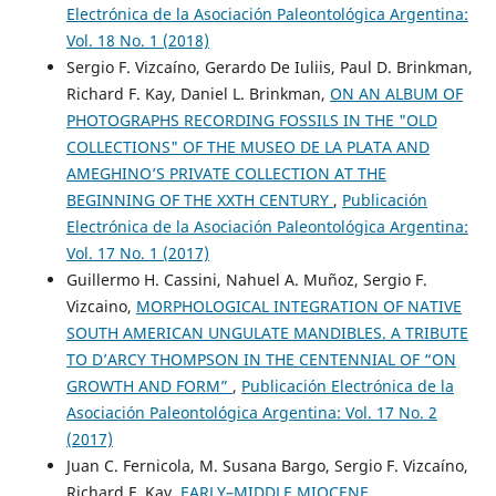
Electrónica de la Asociación Paleontológica Argentina:
Vol. 18 No. 1 (2018)
Sergio F. Vizcaíno, Gerardo De Iuliis, Paul D. Brinkman,
Richard F. Kay, Daniel L. Brinkman,
ON AN ALBUM OF
PHOTOGRAPHS RECORDING FOSSILS IN THE "OLD
COLLECTIONS" OF THE MUSEO DE LA PLATA AND
AMEGHINO’S PRIVATE COLLECTION AT THE
BEGINNING OF THE XXTH CENTURY
,
Publicación
Electrónica de la Asociación Paleontológica Argentina:
Vol. 17 No. 1 (2017)
Guillermo H. Cassini, Nahuel A. Muñoz, Sergio F.
Vizcaino,
MORPHOLOGICAL INTEGRATION OF NATIVE
SOUTH AMERICAN UNGULATE MANDIBLES. A TRIBUTE
TO D’ARCY THOMPSON IN THE CENTENNIAL OF “ON
GROWTH AND FORM”
,
Publicación Electrónica de la
Asociación Paleontológica Argentina: Vol. 17 No. 2
(2017)
Juan C. Fernicola, M. Susana Bargo, Sergio F. Vizcaíno,
Richard F. Kay,
EARLY–MIDDLE MIOCENE