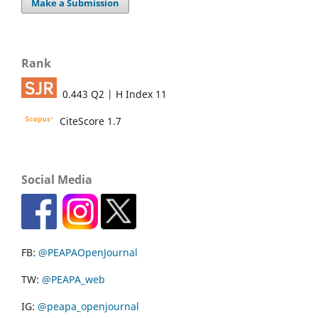
Make a Submission
Rank
0.443 Q2 | H Index 11
CiteScore 1.7
Social Media
FB:
@PEAPAOpenJournal
TW:
@PEAPA_web
IG:
@peapa_openjournal